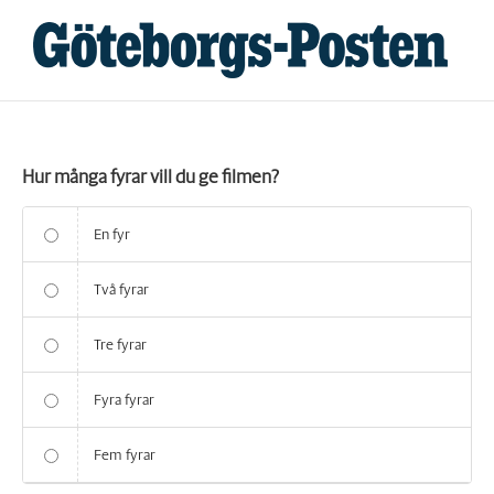
Fortsätt
till
innehållet
Hur många fyrar vill du ge filmen?
En fyr
Två fyrar
Tre fyrar
Fyra fyrar
Fem fyrar