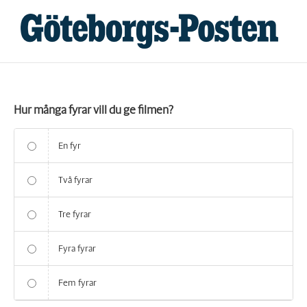
Fortsätt
till
innehållet
Hur många fyrar vill du ge filmen?
En fyr
Två fyrar
Tre fyrar
Fyra fyrar
Fem fyrar