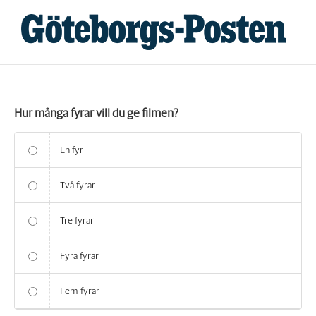
Fortsätt
till
innehållet
Hur många fyrar vill du ge filmen?
En fyr
Två fyrar
Tre fyrar
Fyra fyrar
Fem fyrar