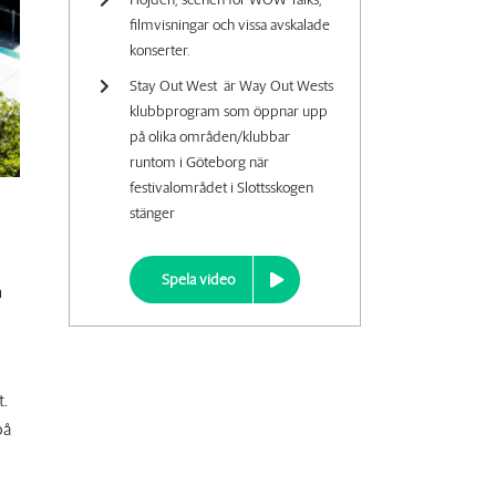
filmvisningar och vissa avskalade
konserter.
Stay Out West är Way Out Wests
klubbprogram som öppnar upp
på olika områden/klubbar
runtom i Göteborg när
festivalområdet i Slottsskogen
stänger
Spela video
m
t.
på