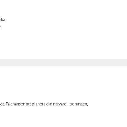
ska
e.
öst
.
Ta chansen att planera din närvaro i tidningen,