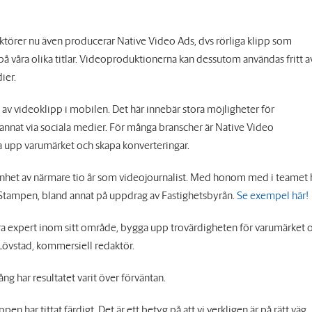
aktörer nu även producerar Native Video Ads, dvs rörliga klipp som
å våra olika titlar. Videoproduktionerna kan dessutom användas fritt a
ier.
 av videoklipp i mobilen. Det här innebär stora möjligheter för
annat via sociala medier. För många branscher är Native Video
ga upp varumärket och skapa konverteringar.
enhet av närmare tio år som videojournalist. Med honom med i teamet 
 Stampen, bland annat på uppdrag av Fastighetsbyrån.
Se exempel här!
gera expert inom sitt område, bygga upp trovärdigheten för varumärket 
Lövstad, kommersiell redaktör.
ng har resultatet varit över förväntan.
n har tittat färdigt. Det är ett betyg på att vi verkligen är på rätt väg,