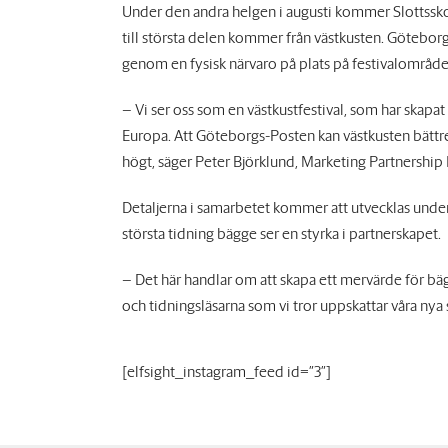
Under den andra helgen i augusti kommer Slottsskog
till största delen kommer från västkusten. Götebor
genom en fysisk närvaro på plats på festivalområ
– Vi ser oss som en västkustfestival, som har skapa
Europa. Att Göteborgs-Posten kan västkusten bättre 
högt, säger Peter Björklund, Marketing Partnership
Detaljerna i samarbetet kommer att utvecklas under 
största tidning bägge ser en styrka i partnerskapet.
– Det här handlar om att skapa ett mervärde för bägg
och tidningsläsarna som vi tror uppskattar våra ny
[elfsight_instagram_feed id="3"]