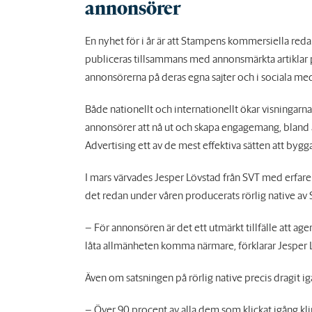
annonsörer
En nyhet för i år är att Stampens kommersiella red
publiceras tillsammans med annonsmärkta artiklar p
annonsörerna på deras egna sajter och i sociala med
Både nationellt och internationellt ökar visningarna
annonsörer att nå ut och skapa engagemang, bland 
Advertising ett av de mest effektiva sätten att byg
I mars värvades Jesper Lövstad från SVT med erfar
det redan under våren producerats rörlig native av
– För annonsören är det ett utmärkt tillfälle att a
låta allmänheten komma närmare, förklarar Jesper 
Även om satsningen på rörlig native precis dragit igå
– Över 90 procent av alla dem som klickat igång klippe