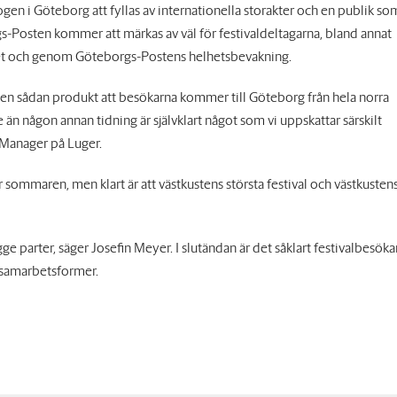
en i Göteborg att fyllas av internationella storakter och en publik so
gs-Posten kommer att märkas av väl för festivaldeltagarna, bland annat
det och genom Göteborgs-Postens helhetsbevakning.
t en sådan produkt att besökarna kommer till Göteborg från hela norra
än någon annan tidning är självklart något som vi uppskattar särskilt
 Manager på Luger.
sommaren, men klart är att västkustens största festival och västkusten
e parter, säger Josefin Meyer. I slutändan är det såklart festivalbesöka
a samarbetsformer.