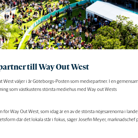
artner till Way Out West
t West väljer i år Göteborgs-Posten som mediepartner. I en gemensa
lning som västkustens största mediehus med Way out Wests
för Way Out West, som idag är en av de största nöjesarenorna i lande
rbetsform där det lokala står i fokus, säger Josefin Meyer, marknadschef 