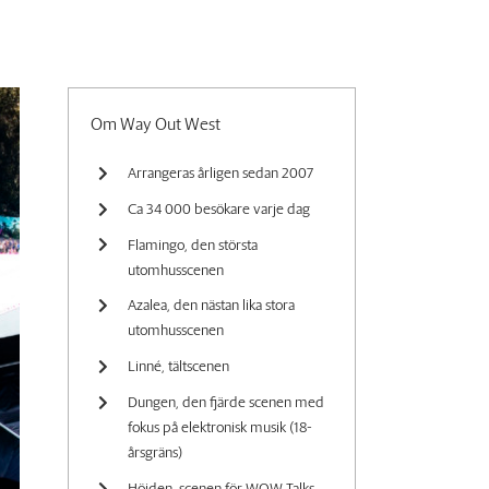
Om Way Out West
Arrangeras årligen sedan 2007
Ca 34 000 besökare varje dag
Flamingo, den största
utomhusscenen
Azalea, den nästan lika stora
utomhusscenen
Linné, tältscenen
Dungen, den fjärde scenen med
fokus på elektronisk musik (18-
årsgräns)
Höjden, scenen för WOW Talks,