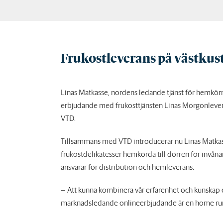
Frukostleverans på västku
Linas Matkasse, nordens ledande tjänst för hemkörni
erbjudande med frukosttjänsten Linas Morgonlevera
VTD.
Tillsammans med VTD introducerar nu Linas Matkasse
frukostdelikatesser hemkörda till dörren för invåna
ansvarar för distribution och hemleverans.
– Att kunna kombinera vår erfarenhet och kunskap
marknadsledande onlineerbjudande är en home ru